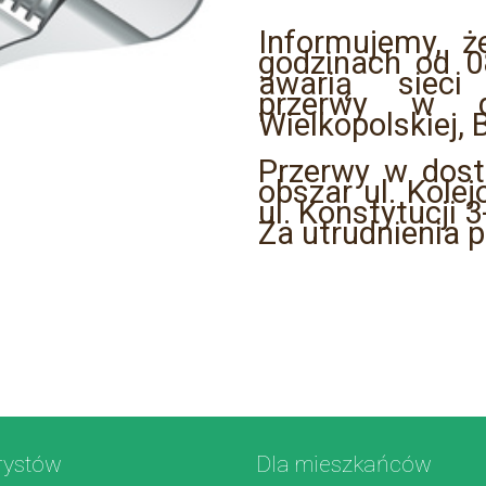
Informujemy, 
godzinach od 0
awarią sieci
przerwy w d
Wielkopolskiej,
Przerwy w dos
obszar ul. Kolej
ul. Konstytucji 
Za utrudnienia 
rystów
Dla mieszkańców