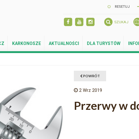
RESETUJ
SZUKAJ
CZ
KARKONOSZE
AKTUALNOŚCI
DLA TURYSTÓW
INF
POWRÓT
2
Wrz 2019
Przerwy w d