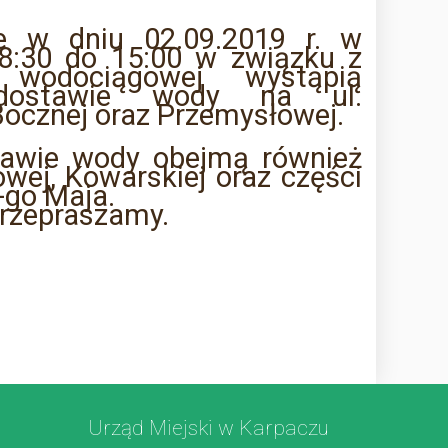
że w dniu 02.09.2019 r. w
8:30 do 15:00 w związku z
 wodociągowej wystąpią
ostawie wody na ul.
 Bocznej oraz Przemysłowej.
tawie wody obejmą również
owej, Kowarskiej oraz części
3-go Maja.
przepraszamy.
Urząd Miejski w Karpaczu