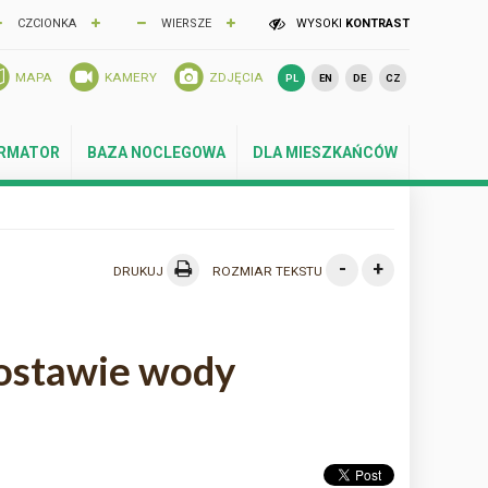
CZCIONKA
WIERSZE
WYSOKI
KONTRAST
MAPA
KAMERY
ZDJĘCIA
PL
EN
DE
CZ
ORMATOR
BAZA NOCLEGOWA
DLA MIESZKAŃCÓW
-
+
DRUKUJ
ROZMIAR TEKSTU
ostawie wody