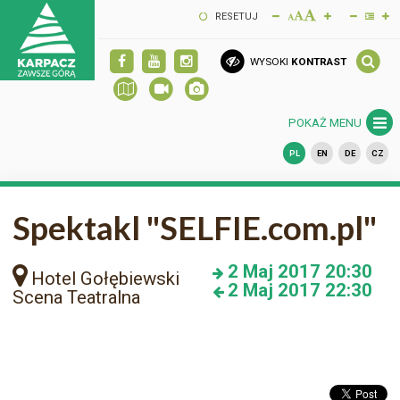
RESETUJ
WYSOKI
KONTRAST
POKAŻ MENU
PL
EN
DE
CZ
Spektakl "SELFIE.com.pl"
2
Maj 2017
20:30
Hotel Gołębiewski
2
Maj 2017
22:30
Scena Teatralna