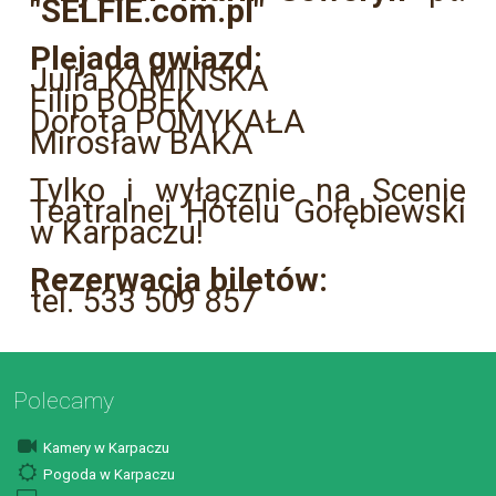
"SELFIE.com.pl"
Plejada gwiazd:
Julia KAMIŃSKA
Filip BOBEK
Dorota POMYKAŁA
Mirosław BAKA
Tylko i wyłącznie na Scenie
Teatralnej Hotelu Gołębiewski
w Karpaczu!
Rezerwacja biletów:
tel. 533 509 857
Polecamy
Kamery w Karpaczu
Pogoda w Karpaczu