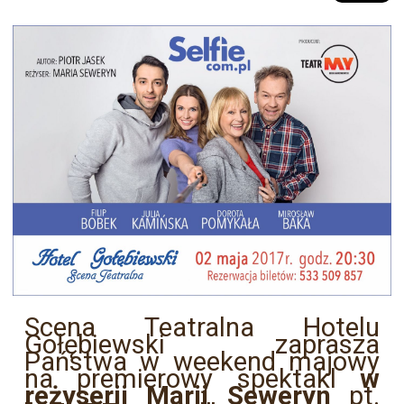
Scena Teatralna Hotelu
Gołębiewski zaprasza
Państwa w weekend majowy
na premierowy spektakl
w
reżyserii Marii Seweryn
pt.