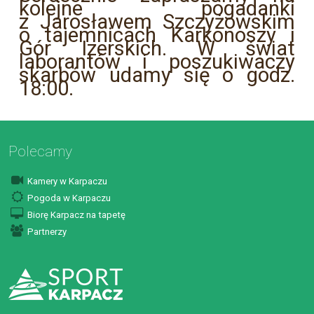
kolejne pogadanki
z Jarosławem Szczyżowskim
o tajemnicach Karkonoszy i
Gór Izerskich. W świat
laborantów i poszukiwaczy
skarbów udamy się o godz.
18:00.
Polecamy
Kamery w Karpaczu
Pogoda w Karpaczu
Biorę Karpacz na tapetę
Partnerzy