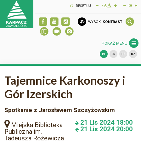
RESETUJ
WYSOKI
KONTRAST
POKAŻ MENU
PL
EN
DE
CZ
Tajemnice Karkonoszy i
Gór Izerskich
Spotkanie z Jarosławem Szczyżowskim
21
Lis 2024
18:00
Miejska Biblioteka
21
Lis 2024
20:00
Publiczna im.
Tadeusza Różewicza