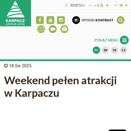
RESETUJ
WYSOKI
KONTRAST
POKAŻ MENU
PL
EN
DE
CZ
18
Sie 2025
Weekend pełen atrakcji
w Karpaczu