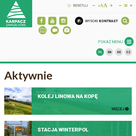
RESETUJ
WYSOKI
KONTRAST
POKAŻ MENU
PL
EN
DE
CZ
Aktywnie
KOLEJ LINOWA NA KOPĘ
WIĘCEJ
STACJA WINTERPOL