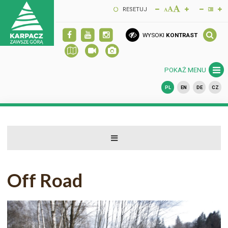
RESETUJ
WYSOKI
KONTRAST
POKAŻ MENU
PL
EN
DE
CZ
Off Road