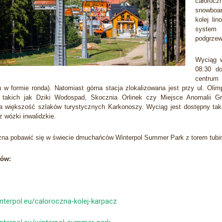
całorocz
snowboar
kolej li
system 
podgrzew
Wyciąg w
08:30 do
centrum
 w formie ronda). Natomiast górna stacja zlokalizowana jest przy ul. Olimp
 takich jak Dziki Wodospad, Skocznia Orlinek czy Miejsce Anomalii Gra
a większość szlaków turystycznych Karkonoszy. Wyciąg jest dostępny tak
z wózki inwalidzkie.
na pobawić się w świecie dmuchańców Winterpol Summer Park z torem tubi
tów:
interpol.eu/caloroczna-kolej-karpacz