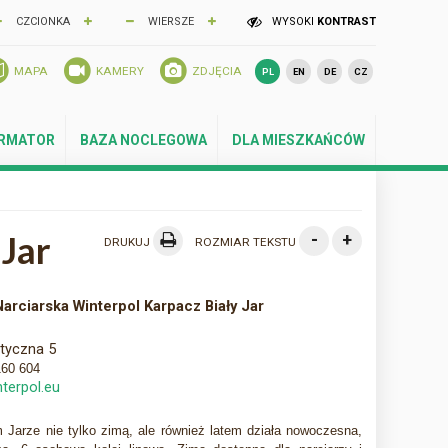
CZCIONKA
WIERSZE
WYSOKI
KONTRAST
MAPA
KAMERY
ZDJĘCIA
PL
EN
DE
CZ
ORMATOR
BAZA NOCLEGOWA
DLA MIESZKAŃCÓW
 Jar
-
+
DRUKUJ
ROZMIAR TEKSTU
Narciarska Winterpol Karpacz Biały Jar
styczna 5
160 604
terpol.eu
 Jarze nie tylko zimą, ale również latem działa nowoczesna,