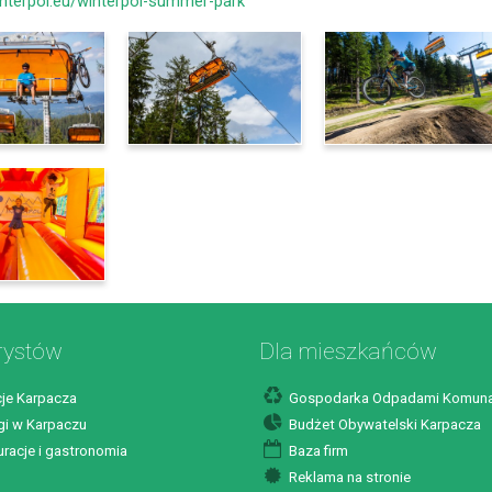
interpol.eu/winterpol-summer-park
rystów
Dla mieszkańców
je Karpacza
Gospodarka Odpadami Komuna
i w Karpaczu
Budżet Obywatelski Karpacza
racje i gastronomia
Baza firm
Reklama na stronie