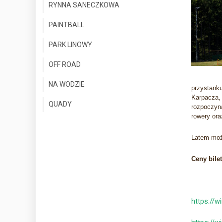
RYNNA SANECZKOWA
PAINTBALL
PARK LINOWY
OFF ROAD
NA WODZIE
przystanku
Karpacza,
QUADY
rozpoczyn
rowery ora
Latem moż
Ceny bile
https://w