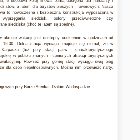
na, 6 osobowa kolej linowa. Zimą dostępna dla narciarzy i
dzistów, a
latem dla turystów pieszych i rowerowych
. Nasza
nowa to nowoczesna i bezpieczna konstrukcja wyposażona w
wyprzęgania siedzisk, osłony przeciwwietrzne czy
ane siedziska (choć te latem są zbędne).
 okresie wakacji jest dostępny codziennie w godzinach od
 18:00. Dolna stacja wyciągu znajduje się niemal, że w
 Karpacza (tuż przy stacji paliw i charakterystycznego
ijskiej w pobliżu znanych i cenionych atrakcji turystycznych
witacyjnej. Również przy górnej stacji wyciągu swój bieg
że dla osób niepełnosprawnych. Można nim przewieźć narty,
ngowym przy Barze Arenka i Dzikim Wodospadzie.