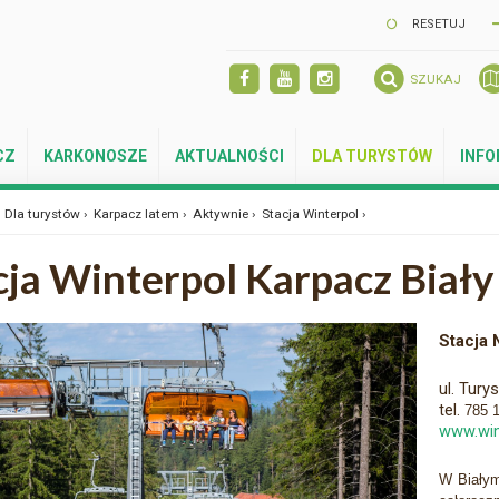
RESETUJ
SZUKAJ
CZ
KARKONOSZE
AKTUALNOŚCI
DLA TURYSTÓW
INF
Dla turystów ›
Karpacz latem ›
Aktywnie ›
Stacja Winterpol ›
cja Winterpol Karpacz Biały
Stacja 
ul. Tury
tel.
785 
www.win
W Białym