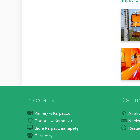
https://w
Polecamy
Dla Tu
Kamery w Karpaczu
Atrakc
Pogoda w Karpaczu
Nocleg
Biorę Karpacz na tapetę
Restau
Partnerzy