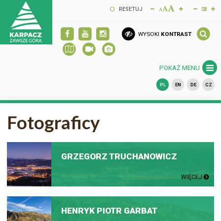
RESETUJ
WYSOKI
KONTRAST
POKAŻ MENU
PL
EN
DE
CZ
Fotograficy
GRZEGORZ TRUCHANOWICZ
WIĘCEJ
HENRYK PIOTR GARBAT