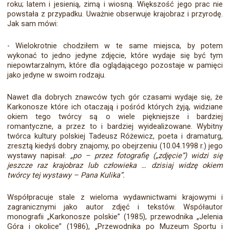
roku; latem i jesienią, zimą i wiosną. Większość jego prac nie
powstała z przypadku. Uważnie obserwuje krajobraz i przyrodę.
Jak sam mówi:
- Wielokrotnie chodziłem w te same miejsca, by potem
wykonać to jedno jedyne zdjęcie, które wydaje się być tym
niepowtarzalnym, które dla oglądającego pozostaje w pamięci
jako jedyne w swoim rodzaju.
Nawet dla dobrych znawców tych gór czasami wydaje się, że
Karkonosze które ich otaczają i pośród których żyją, widziane
okiem tego twórcy są o wiele piękniejsze i bardziej
romantyczne, a przez to i bardziej wyidealizowane. Wybitny
twórca kultury polskiej Tadeusz Różewicz, poeta i dramaturg,
zresztą kiedyś dobry znajomy, po obejrzeniu (10.04.1998 r.) jego
wystawy napisał:
„po – przez fotografię („zdjęcie”) widzi się
jeszcze raz krajobraz lub człowieka … dzisiaj widzę okiem
twórcy tej wystawy – Pana Kulika”.
Współpracuje stale z wieloma wydawnictwami krajowymi i
zagranicznymi jako autor zdjęć i tekstów. Współautor
monografii „Karkonosze polskie” (1985), przewodnika „Jelenia
Góra i okolice” (1986), „Przewodnika po Muzeum Sportu i