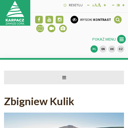
RESETUJ
WYSOKI
KONTRAST
POKAŻ MENU
PL
EN
DE
CZ
Zbigniew Kulik