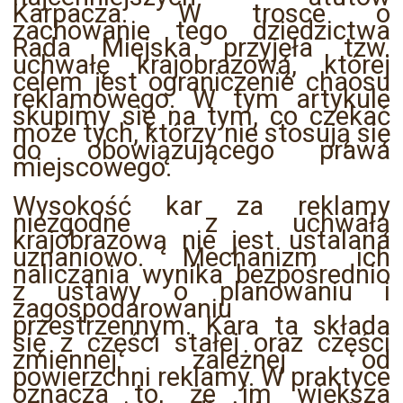
Karpacza. W trosce o
zachowanie tego dziedzictwa
Rada Miejska przyjęła tzw.
uchwałę krajobrazową, której
celem jest ograniczenie chaosu
reklamowego. W tym artykule
skupimy się na tym, co czekać
może tych, którzy nie stosują się
do obowiązującego prawa
miejscowego.
Wysokość kar za reklamy
niezgodne z uchwałą
krajobrazową nie jest ustalana
uznaniowo. Mechanizm ich
naliczania wynika bezpośrednio
z ustawy o planowaniu i
zagospodarowaniu
przestrzennym. Kara ta składa
się z części stałej oraz części
zmiennej zależnej od
powierzchni reklamy. W praktyce
oznacza to, że im większa