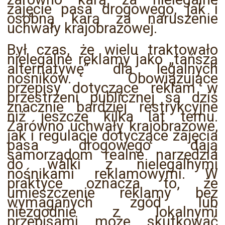
zajęcie pasa drogowego, jak i
osobną karą za naruszenie
uchwały krajobrazowej.
Był czas, że wielu traktowało
nielegalne reklamy jako „tańszą
alternatywę” dla legalnych
nośników. Obowiązujące
przepisy dotyczące reklam w
przestrzeni publicznej są dziś
znacznie bardziej restrykcyjne
niż jeszcze kilka lat temu.
Zarówno uchwały krajobrazowe,
jak i regulacje dotyczące zajęcia
pasa drogowego dają
samorządom realne narzędzia
do walki z nielegalnymi
nośnikami reklamowymi. W
praktyce oznacza to, że
umieszczenie reklamy bez
wymaganych zgód lub
niezgodnie z lokalnymi
przepisami może skutkować