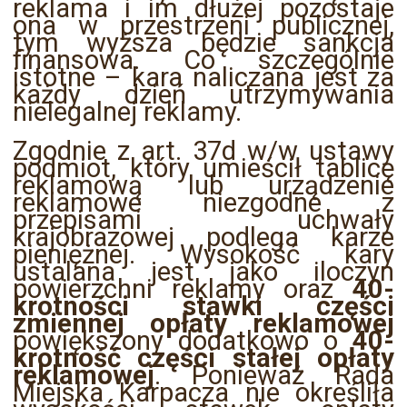
reklama i im dłużej pozostaje
ona w przestrzeni publicznej,
tym wyższa będzie sankcja
finansowa. Co szczególnie
istotne – kara naliczana jest za
każdy dzień utrzymywania
nielegalnej reklamy.
Zgodnie z art. 37d w/w ustawy
podmiot, który umieścił tablicę
reklamową lub urządzenie
reklamowe niezgodne z
przepisami uchwały
krajobrazowej podlega karze
pieniężnej. Wysokość kary
ustalana jest jako iloczyn
powierzchni reklamy oraz
40-
krotności stawki części
zmiennej opłaty reklamowej
powiększony dodatkowo o
40-
krotność części stałej opłaty
reklamowej
. Ponieważ Rada
Miejska Karpacza nie określiła