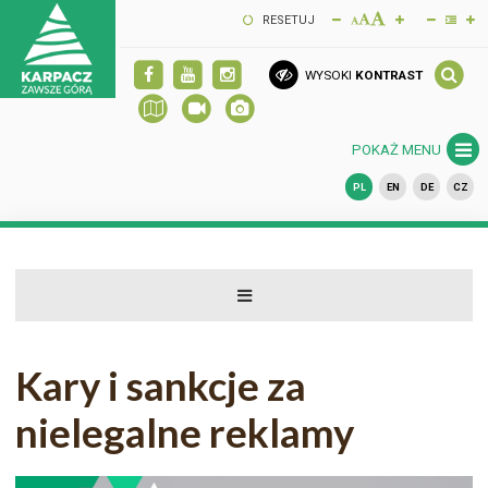
RESETUJ
WYSOKI
KONTRAST
POKAŻ MENU
PL
EN
DE
CZ
Kary i sankcje za
nielegalne reklamy