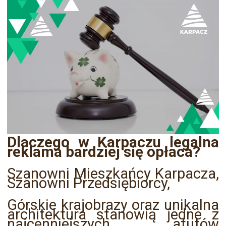
Dlaczego w Karpaczu legalna
reklama bardziej się opłaca?
Szanowni Mieszkańcy Karpacza,
Szanowni Przedsiębiorcy,
Górskie krajobrazy oraz unikalna
architektura stanowią jedne z
najcenniejszych atutów