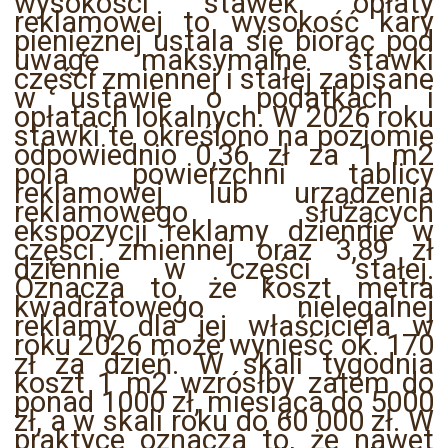
wysokości stawek opłaty
reklamowej to wysokość kary
pieniężnej ustala się biorąc pod
uwagę maksymalne stawki
części zmiennej i stałej zapisane
w ustawie o podatkach i
opłatach lokalnych. W 2026 roku
stawki te określono na poziomie
odpowiednio 0,36 zł za 1 m2
pola powierzchni tablicy
reklamowej lub urządzenia
reklamowego służących
ekspozycji reklamy dziennie w
części zmiennej oraz 3,89 zł
dziennie w części stałej.
Oznacza to, że koszt metra
kwadratowego nielegalnej
reklamy dla jej właściciela w
roku 2026 może wynieść ok. 170
zł za dzień. W skali tygodnia
koszt 1 m2 wzrósłby zatem do
ponad 1000 zł, miesiąca do 5000
zł, a w skali roku do 60 000 zł. W
praktyce oznacza to, że nawet