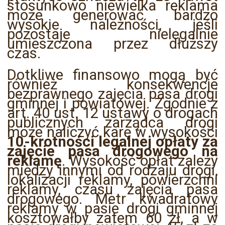
stosunkowo niewielka reklama
może generować bardzo
wysokie należności, jeśli
pozostaje nielegalnie
umieszczona przez dłuższy
czas.
Dotkliwe finansowo mogą być
również konsekwencje
bezprawnego zajęcia pasa drogi
gminnej i powiatowej. Zgodnie z
art. 40 ust. 12 ustawy o drogach
publicznych zarządca drogi
może naliczyć karę w wysokości
10-krotności legalnej opłaty za
zajęcie pasa drogowego na
reklamę
. Wysokość opłat zależy
między innymi od rodzaju drogi,
lokalizacji reklamy, powierzchni
reklamy, czasu zajęcia pasa
drogowego. Metr kwadratowy
reklamy w pasie drogi gminnej
kosztowałby zatem 60 zł, a w