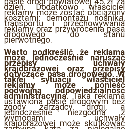
pasie drogi powiatowej 45 zł za
dzień. Dodatkowo właściciel
reklamy może zostać obciążony
kosztami: demontażu nośnika,
transportu i przechowywania
reklamy oraz przywrócenia pasa
drogowego do stanu
pierwotnego.
Warto podkreślić, że reklama
może jednocześnie naruszać
przepisy uchwały
krajobrazowej oraz przepisy
dotyczące pasa drogowego. W
takiej sytuacji właściciel
reklamy może ponieść
podwójną odpowiedzialność
administracyjną.
Taka reklama
ustawiona pasie drogowym bez
zgody zarządcy drogi, a
jednocześnie niezgodna z
wymogami uchwały
krajobrazowej może skutkować
zarówno karą za nielegalne