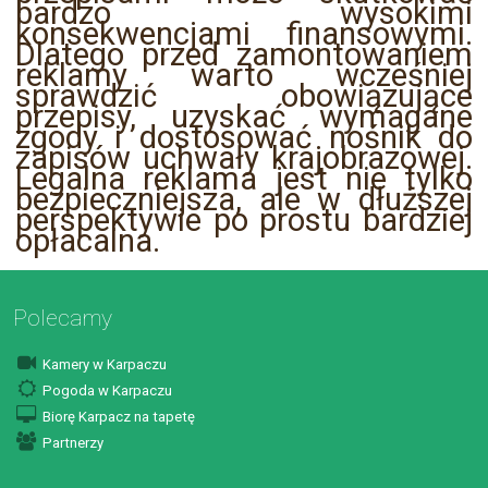
bardzo wysokimi
konsekwencjami finansowymi.
Dlatego przed zamontowaniem
reklamy warto wcześniej
sprawdzić obowiązujące
przepisy, uzyskać wymagane
zgody i dostosować nośnik do
zapisów uchwały krajobrazowej.
Legalna reklama jest nie tylko
bezpieczniejsza, ale w dłuższej
perspektywie po prostu bardziej
opłacalna.
Polecamy
Kamery w Karpaczu
Pogoda w Karpaczu
Biorę Karpacz na tapetę
Partnerzy