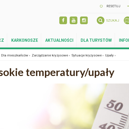
RESETUJ
SZUKAJ
CZ
KARKONOSZE
AKTUALNOŚCI
DLA TURYSTÓW
INF
Dla mieszkańców ›
Zarządzanie kryzysowe ›
Sytuacje kryzysowe ›
Upały ›
okie temperatury/upały