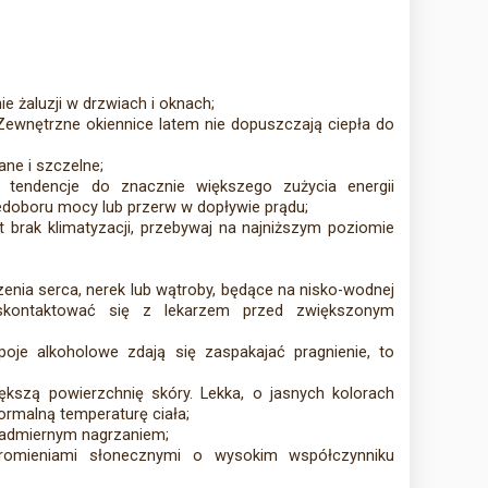
 żaluzji w drzwiach i oknach;
Zewnętrzne okiennice latem nie dopuszczają ciepła do
ne i szczelne;
 tendencje do znacznie większego zużycia energii
iedoboru mocy lub przerw w dopływie prądu;
t brak klimatyzacji, przebywaj na najniższym poziomie
rzenia serca, nerek lub wątroby, będące na nisko-wodnej
skontaktować się z lekarzem przed zwiększonym
oje alkoholowe zdają się zaspakajać pragnienie, to
ększą powierzchnię skóry. Lekka, o jasnych kolorach
ormalną temperaturę ciała;
 nadmiernym nagrzaniem;
promieniami słonecznymi o wysokim współczynniku