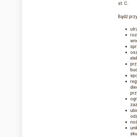
st. C.
Bądź prz
utr
roz
wnę
spr
os
ele
prz
bud
spo
reg
di
pr
ogr
zaz
ubi
odz
noś
un
sku