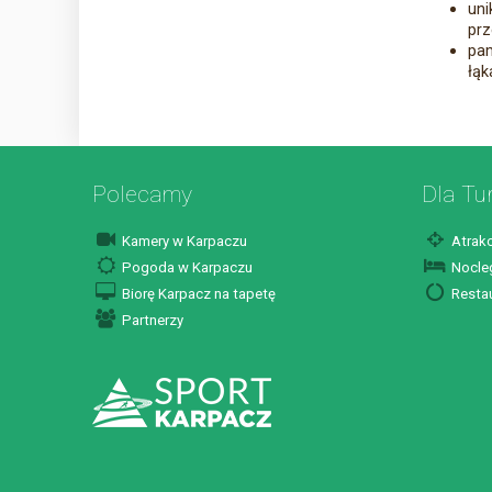
uni
prz
pam
łąk
Polecamy
Dla Tu
Kamery w Karpaczu
Atrakc
Pogoda w Karpaczu
Nocleg
Biorę Karpacz na tapetę
Restau
Partnerzy