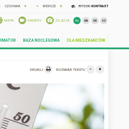
CZCIONKA
WIERSZE
WYSOKI
KONTRAST
MAPA
KAMERY
ZDJĘCIA
PL
EN
DE
CZ
ORMATOR
BAZA NOCLEGOWA
DLA MIESZKAŃCÓW
-
+
DRUKUJ
ROZMIAR TEKSTU