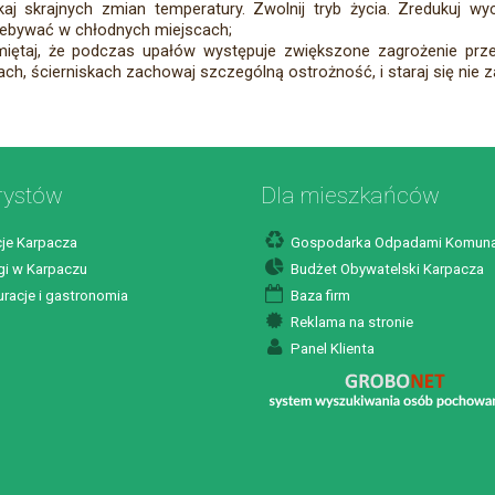
kaj skrajnych zmian temperatury. Zwolnij tryb życia. Zredukuj w
ebywać w chłodnych miejscach;
iętaj, że podczas upałów występuje zwiększone zagrożenie prz
ach, ścierniskach zachowaj szczególną ostrożność, i staraj się nie 
rystów
Dla mieszkańców
je Karpacza
Gospodarka Odpadami Komuna
i w Karpaczu
Budżet Obywatelski Karpacza
racje i gastronomia
Baza firm
Reklama na stronie
Panel Klienta