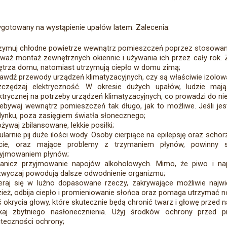
ygotowany na wystąpienie upałów latem. Zalecenia:
zymuj chłodne powietrze wewnątrz pomieszczeń poprzez stosowanie
waż montaż zewnętrznych okiennic i używania ich przez cały rok. 
trza domu, natomiast utrzymują ciepło w domu zimą;
awdź przewody urządzeń klimatyzacyjnych, czy są właściwie izolowa
zczędzaj elektryczność. W okresie dużych upałów, ludzie mają
ktrycznej na potrzeby urządzeń klimatyzacyjnych, co prowadzi do n
ebywaj wewnątrz pomieszczeń tak długo, jak to możliwe. Jeśli jes
ynku, poza zasięgiem światła słonecznego;
żywaj zbilansowane, lekkie posiłki;
ularnie pij duże ilości wody. Osoby cierpiące na epilepsję oraz scho
ecie, oraz mające problemy z trzymaniem płynów, powinny 
zyjmowaniem płynów;
anicz przyjmowanie napojów alkoholowych. Mimo, że piwo i nap
wyczaj powodują dalsze odwodnienie organizmu;
eraj się w luźno dopasowane rzeczy, zakrywające możliwie najwi
ież, odbija ciepło i promieniowanie słońca oraz pomaga utrzymać n
 okrycia głowy, które skutecznie będą chronić twarz i głowę przed
ikaj zbytniego nasłonecznienia. Użyj środków ochrony przed 
teczności ochrony;