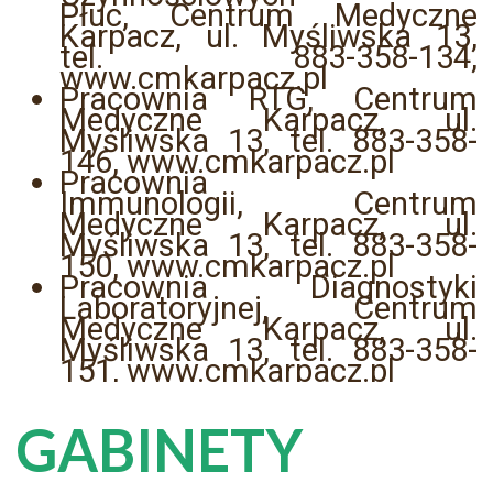
Płuc, Centrum Medyczne
Karpacz, ul. Myśliwska 13,
tel. 883-358-134,
www.cmkarpacz.pl
Pracownia RTG, Centrum
Medyczne Karpacz, ul.
Myśliwska 13, tel. 883-358-
146, www.cmkarpacz.pl
Pracownia
Immunologii, Centrum
Medyczne Karpacz, ul.
Myśliwska 13, tel. 883-358-
150, www.cmkarpacz.pl
Pracownia Diagnostyki
Laboratoryjnej, Centrum
Medyczne Karpacz, ul.
Myśliwska 13, tel. 883-358-
151, www.cmkarpacz.pl
GABINETY