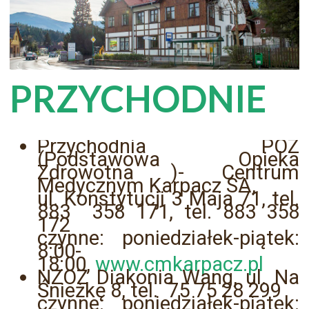
PRZYCHODNIE
Przychodnia POZ
(Podstawowa Opieka
Zdrowotna )- Centrum
Medycznym Karpacz SA,
ul. Konstytucji 3 Maja 71, tel.
883 358 171, tel. 883 358
172
czynne: poniedziałek-piątek:
8:00-
18:00,
www.cmkarpacz.pl
NZOZ Diakonia Wang, ul. Na
Śnieżkę 8, tel. 75 75 28 299
czynne: poniedziałek-piątek: