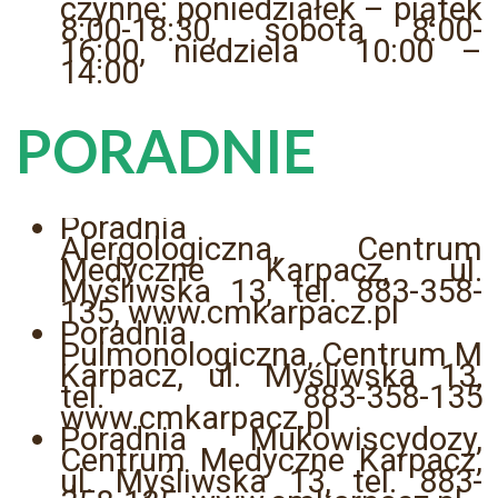
czynne: poniedziałek – piątek
8:00-18:30, sobota 8:00-
16:00, niedziela 10:00 –
14:00
PORADNIE
Poradnia
Alergologiczna, Centrum
Medyczne Karpacz, ul.
Myśliwska 13, tel. 883-358-
135, www.cmkarpacz.pl
Poradnia
Pulmonologiczna, Centrum M
Karpacz, ul. Myśliwska 13,
tel. 883-358-135
www.cmkarpacz.pl
Poradnia Mukowiscydozy,
Centrum Medyczne Karpacz,
ul. Myśliwska 13, tel. 883-