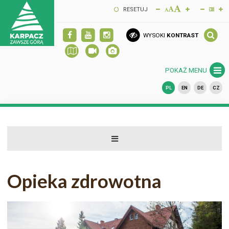
RESETUJ
WYSOKI
KONTRAST
POKAŻ MENU
PL
EN
DE
CZ
Opieka zdrowotna