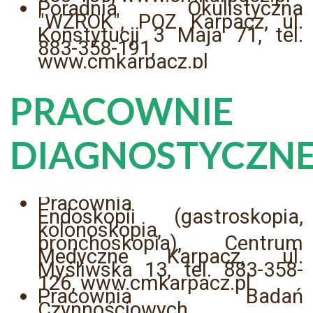
Poradnia Okulistyczna
"WZROK", POZ Karpacz, ul.
Konstytucji 3 Maja 71, tel.
883-358-191,
www.cmkarpacz.pl
PRACOWNIE
DIAGNOSTYCZN
Pracownia
Endoskopii (gastroskopia,
kolonoskopia,
bronchoskopia), Centrum
Medyczne Karpacz, ul.
Myśliwska 13, tel. 883-358-
126, www.cmkarpacz.pl
Pracownia Badań
Czynnościowych