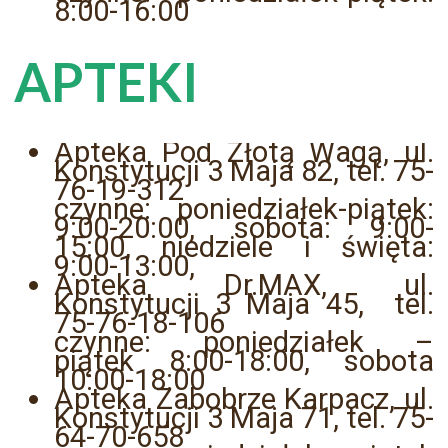
8:00-16:00
APTEKI
Apteka Pod Złotą Wagą, ul.
Konstytucji 3 Maja 82, tel. 75-
76-19-312
czynne: poniedziałek-piątek:
9:00-20:00, sobota: 9:00-
15:00, niedziele i święta:
9:00-13:00,
Apteka Dr.MAX, ul.
Konstytucji 3 Maja 45, tel.
75-76-18-106
czynne: poniedziałek –
piątek 8:00-18:00, sobota
10:00-18:00
Apteka Zabobrze Karpacz, ul.
Konstytucji 3 Maja 71, tel. 75-
64-70-658