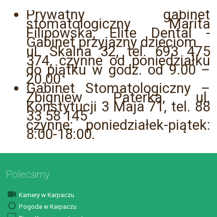
Prywatny gabinet
stomatologiczny Marita
Filipowska, Elite Dental -
Gabinet przyjazny dzieciom
ul. Skalna 32, tel. 693 475
374, czynne od poniedziałku
do piątku w godz. od 9.00 –
20.00
Gabinet Stomatologiczny –
Zbigniew Paterka, ul.
Konstytucji 3 Maja 71, tel. 88
33 58 145
czynne: poniedziałek-piątek:
8:00-18:00,
Polecamy
Kamery w Karpaczu
Pogoda w Karpaczu